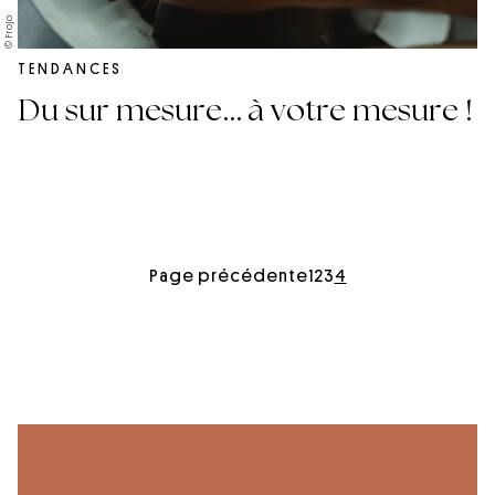
© Frojo
TENDANCES
Du sur mesure… à votre mesure !
Page précédente
1
2
3
4