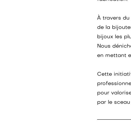
À travers du
de la bijouter
bijoux les pl
Nous dénicho
en mettant e
Cette initiat
professionne
pour valoris
par le sceau 
____________