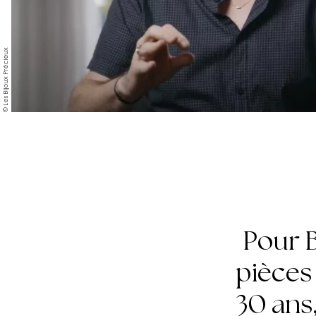
© Les Bijoux Précieux
Pour B
pièces
30 ans