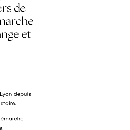
ers de
émarche
ange et
 Lyon depuis
stoire.
 démarche
e.