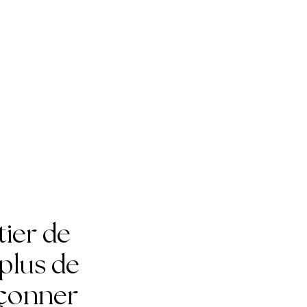
tier de
plus de
açonner